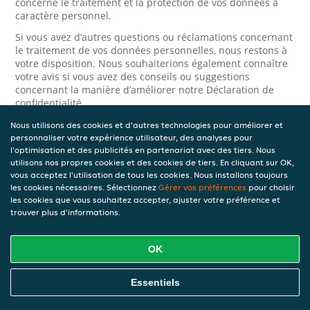
concerne le traitement et la protection de vos données à
caractère personnel.
Si vous avez d’autres questions ou réclamations concernant
le traitement de vos données personnelles, nous restons à
votre disposition. Nous souhaiterions également connaître
votre avis si vous avez des conseils ou suggestions
concernant la manière d’améliorer notre Déclaration de
confidentialité.
Nous utilisons des cookies et d'autres technologies pour améliorer et
Sécurité
personnaliser votre expérience utilisateur, des analyses pour
l'optimisation et des publicités en partenariat avec des tiers. Nous
JET prend la protection des données à caractère personnel
utilisons nos propres cookies et des cookies de tiers. En cliquant sur OK,
très au sérieux. Ainsi, nous prenons les mesures
vous acceptez l'utilisation de tous les cookies. Nous installons toujours
appropriées pour protéger vos données à caractère
les cookies nécessaires. Sélectionnez
Gérer vos préférences
pour choisir
personnel contre l’usage abusif, la perte, l’accès non
les cookies que vous souhaitez accepter, ajuster votre préférence et
autorisé, la divulgation non désirée et la modification non
trouver plus d'informations.
autorisée. Si vous avez des raisons de croire que vos
données à caractère personnel ne sont pas correctement
protégées ou si vous suspectez un usage abusif, veuillez
OK
nous contacter via le
formulaire de confidentialité
.
Essentiels
Comment nous contacter