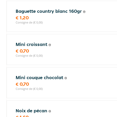
Baguette country blanc 160gr
€ 1,20
Consigne de (€ 0,00)
Mini croissant
€ 0,70
Consigne de (€ 0,00)
Mini couque chocolat
€ 0,70
Consigne de (€ 0,00)
Noix de pécan