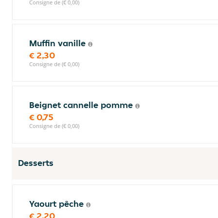
Consigne de (€ 0,00)
Muffin vanille
€ 2,30
Consigne de (€ 0,00)
Beignet cannelle pomme
€ 0,75
Consigne de (€ 0,00)
Desserts
Yaourt pêche
€ 2,20