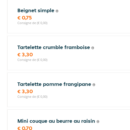
Beignet simple
€ 0,75
Consigne de (€ 0,00)
Tartelette crumble framboise
€ 3,30
Consigne de (€ 0,00)
Tartelette pomme frangipane
€ 3,30
Consigne de (€ 0,00)
Mini couque au beurre au raisin
€ 0,70