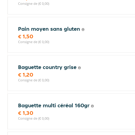
Consigne de (€ 0,00)
Pain moyen sans gluten
€ 1,50
Consigne de (€ 0,00)
Baguette country grise
€ 1,20
Consigne de (€ 0,00)
Baguette multi céréal 160gr
€ 1,30
Consigne de (€ 0,00)